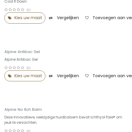
Summer Sale -25%
Cool It Down
(0)
Kies uw maat
Vergelijken
Toevoegen aan verl
Alpine Antibac Gel
Alpine Antibac Gel
(0)
Kies uw maat
Vergelijken
Toevoegen aan verl
Alpine No Itch Balm
Deze innovatieve, veelzijdige huidbalsem bevat Ichthyol Pale® om
jeuk te verzachten.
(0)