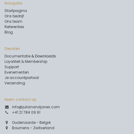
Navigatie
Startpagina
Ons bedrijf
Ons team
Referenties
Blog
Diensten
Documentatie
& Downloads
Loyaliteit & Membership
Support
Evenementen
Je accountportaal
Verzending
Neem contact op
info@julianandjones.com
+41 21 784 09 91
Oudenaarde - België
Bournens - Zwitserland