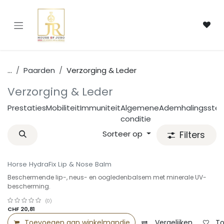
Overslaan naar inhoud
...
Paarden
Verzorging & Leder
Verzorging & Leder
Prestaties
Mobiliteit
Immuniteit
Algemene
Ademhalingsstels
conditie
Sorteer op
Filters
Horse HydraFix Lip & Nose Balm
Beschermende lip-, neus- en oogledenbalsem met minerale UV-
bescherming.
(0)
CHF
20,81
Toevoegen aan winkelmandje
Vergelijken
To