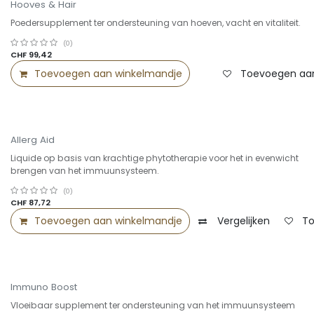
Hooves & Hair
Poedersupplement ter ondersteuning van hoeven, vacht en vitaliteit.
(0)
CHF
99,42
Toevoegen aan winkelmandje
Toevoegen aan 
Summer Sale -25%
Allerg Aid
Liquide op basis van krachtige phytotherapie voor het in evenwicht
brengen van het immuunsysteem.
(0)
CHF
87,72
Toevoegen aan winkelmandje
Vergelijken
To
Immuno Boost
Vloeibaar supplement ter ondersteuning van het immuunsysteem