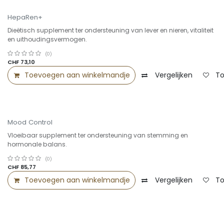
HepaRen+
Dieëtisch supplement ter ondersteuning van lever en nieren, vitaliteit
en uithoudingsvermogen.
(0)
CHF
73,10
Toevoegen aan winkelmandje
Vergelijken
To
Mood Control
Vloeibaar supplement ter ondersteuning van stemming en
hormonale balans.
(0)
CHF
85,77
Toevoegen aan winkelmandje
Vergelijken
To