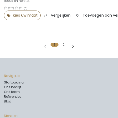
focus en herstel.
(0)
Kies uw maat
Vergelijken
Toevoegen aan verl
1
2
Navigatie
Startpagina
Ons bedrijf
Ons team
Referenties
Blog
Diensten