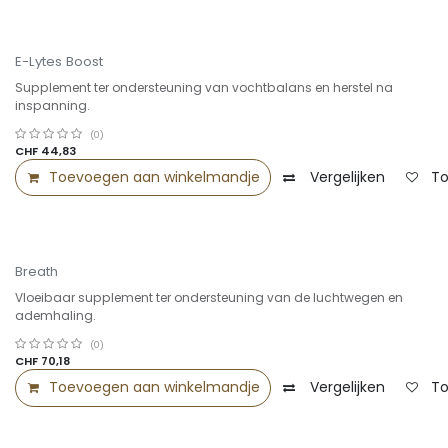
Summer Sale -25%
E-Lytes Boost
Supplement ter ondersteuning van vochtbalans en herstel na
inspanning.
(0)
CHF
44,83
Toevoegen aan winkelmandje
Vergelijken
To
Breath
Vloeibaar supplement ter ondersteuning van de luchtwegen en
ademhaling.
(0)
CHF
70,18
Toevoegen aan winkelmandje
Vergelijken
To