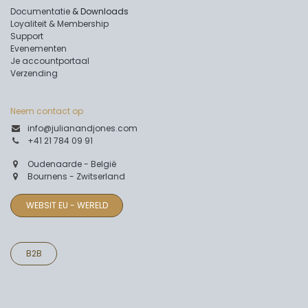
Documentatie
& Downloads
Loyaliteit & Membership
Support
Evenementen
Je accountportaal
Verzending
Neem contact op
info@julianandjones.com
+41 21 784 09 91
Oudenaarde - België
Bournens - Zwitserland
WEBSIT EU - WERELD
B2B