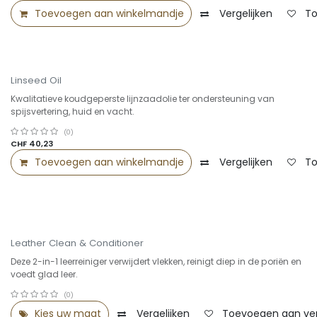
Toevoegen aan winkelmandje
Vergelijken
To
Linseed Oil
Kwalitatieve koudgeperste lijnzaadolie ter ondersteuning van
spijsvertering, huid en vacht.
(0)
CHF
40,23
Toevoegen aan winkelmandje
Vergelijken
To
Leather Clean & Conditioner
Deze 2-in-1 leerreiniger verwijdert vlekken, reinigt diep in de poriën en
voedt glad leer.
(0)
Kies uw maat
Vergelijken
Toevoegen aan verl