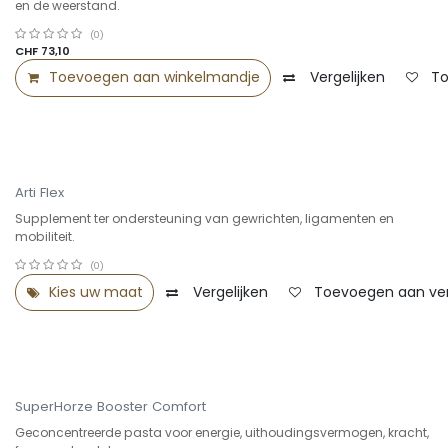
Summer Sale -25%
en de weerstand.
(0)
CHF
73,10
Toevoegen aan winkelmandje
Vergelijken
To
Arti Flex
Supplement ter ondersteuning van gewrichten, ligamenten en
mobiliteit.
(0)
Kies uw maat
Vergelijken
Toevoegen aan verl
Select Sale -25%
SuperHorze Booster Comfort
Geconcentreerde pasta voor energie, uithoudingsvermogen, kracht,