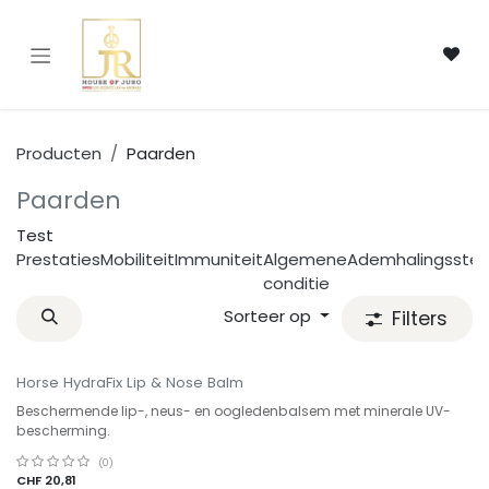
Overslaan naar inhoud
Producten
Paarden
Paarden
Test
Prestaties
Mobiliteit
Immuniteit
Algemene
Ademhalingsstels
conditie
Sorteer op
Filters
Horse HydraFix Lip & Nose Balm
Beschermende lip-, neus- en oogledenbalsem met minerale UV-
bescherming.
(0)
CHF
20,81