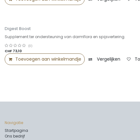
Digest Boost
Supplement ter ondersteuning van darmflora en spijsvertering.
(0)
CHF
73,10
Toevoegen aan winkelmandje
Vergelijken
To
Navigatie
Startpagina
Ons bedrijf