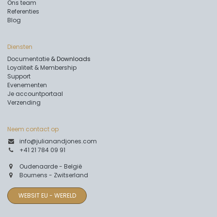
Ons team
Referenties
Blog
Diensten
Documentatie
& Downloads
Loyaliteit & Membership
Support
Evenementen
Je accountportaal
Verzending
Neem contact op
info@julianandjones.com
+41 21 784 09 91
Oudenaarde - België
Bournens - Zwitserland
WEBSIT EU - WERELD