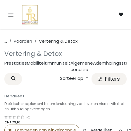
Overslaan naar inhoud
...
Paarden
Vertering & Detox
Vertering & Detox
Prestaties
Mobiliteit
Immuniteit
Algemene
Ademhalingsstels
conditie
Sorteer op
Filters
HepaRen+
Dieëtisch supplement ter ondersteuning van lever en nieren, vitaliteit
en uithoudingsvermogen.
(0)
CHF
73,10
Toevoegen aan winkelmandje
Vergelijken
To