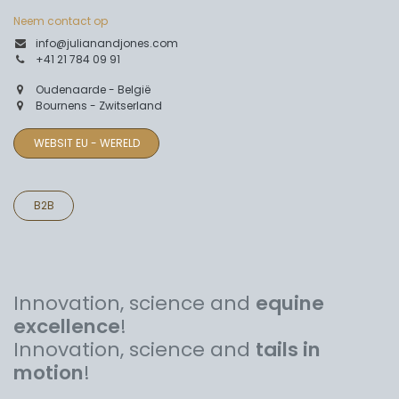
Neem contact op
info@julianandjones.com
+41 21 784 09 91
Oudenaarde - België
Bournens - Zwitserland
WEBSIT EU - WERELD
B2B
Innovation, science and
equine
excellence
!
Innovation, science and
tails in
motion
!