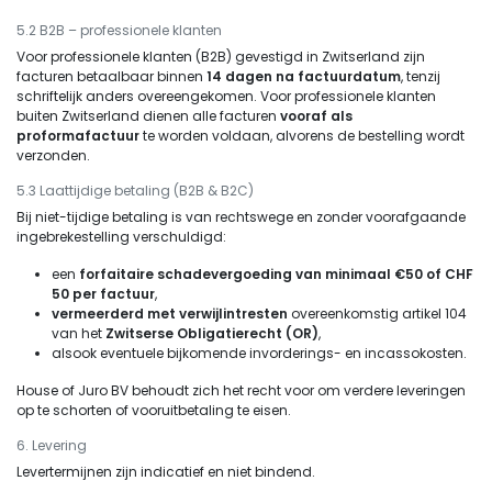
5.2 B2B – professionele klanten
Voor professionele klanten (B2B) gevestigd in Zwitserland zijn
facturen betaalbaar binnen
14 dagen na factuurdatum
, tenzij
schriftelijk anders overeengekomen. Voor professionele klanten
buiten Zwitserland dienen alle facturen
vooraf als
proformafactuur
te worden voldaan, alvorens de bestelling wordt
verzonden.
5.3 Laattijdige betaling (B2B & B2C)
Bij niet-tijdige betaling is van rechtswege en zonder voorafgaande
ingebrekestelling verschuldigd:
een
forfaitaire schadevergoeding van minimaal €50 of CHF
50 per factuur
,
vermeerderd met verwijlintresten
overeenkomstig artikel 104
van het
Zwitserse Obligatierecht (OR)
,
alsook eventuele bijkomende invorderings- en incassokosten.
House of Juro BV behoudt zich het recht voor om verdere leveringen
op te schorten of vooruitbetaling te eisen.
6. Levering
Levertermijnen zijn indicatief en niet bindend.