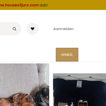
w.houseofjuro.com
aub!
Aanmelden
WINKEL