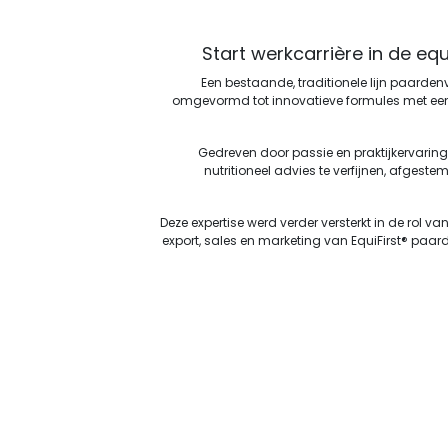
Start werkcarrière in de equ
Een bestaande, traditionele lijn paarde
omgevormd tot innovatieve formules met een 
Gedreven door passie en praktijkervarin
nutritioneel advies te verfijnen, afgeste
Deze expertise werd verder versterkt in de rol 
export, sales en marketing van EquiFirst® paa