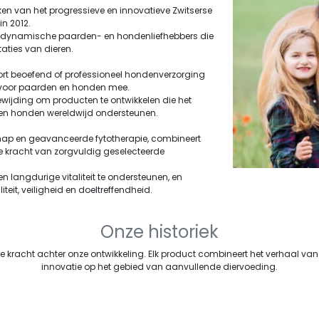
ken van het progressieve en innovatieve Zwitserse
in 2012.
an dynamische paarden- en hondenliefhebbers die
aties van dieren.
ort beoefend of professioneel hondenverzorging
g voor paarden en honden mee.
ijding om producten te ontwikkelen die het
n en honden wereldwijd ondersteunen.
hap en geavanceerde fytotherapie, combineert
 kracht van zorgvuldig geselecteerde
en langdurige vitaliteit te ondersteunen, en
eit, veiligheid en doeltreffendheid.
Onze historiek
e kracht achter onze ontwikkeling. Elk product combineert het verhaal van 
innovatie op het gebied van aanvullende diervoeding.