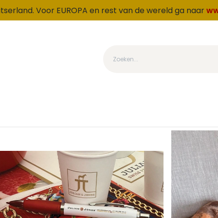
witserland. Voor EUROPA en rest van de wereld ga naar
ww
tegorie
Produkten
Over ons
Loyaliteit
OUTLET