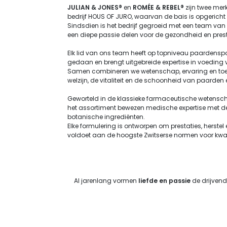
JULIAN & JONES®
en
ROMÉE & REBEL®
zijn twee mer
bedrijf HOUS OF JURO, waarvan de bais is opgericht 
Sindsdien is het bedrijf gegroeid met een team v
een diepe passie delen voor de gezondheid en prest
Elk lid van ons team heeft op topniveau paardensp
gedaan en brengt uitgebreide expertise in voedin
Samen combineren we wetenschap, ervaring en toew
welzijn, de vitaliteit en de schoonheid van paarde
Geworteld in de klassieke farmaceutische wetensc
het assortiment bewezen medische expertise met de
botanische ingrediënten.
Elke formulering is ontworpen om prestaties, herstel 
voldoet aan de hoogste Zwitserse normen voor kwalit
Al jarenlang vormen
liefde en passie
de drijvend