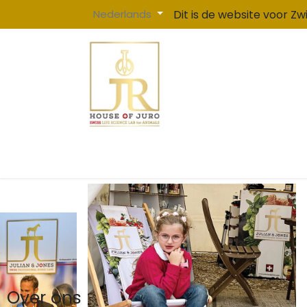
Overslaan naar inhoud
Nederlands
Dit is de website voor Z
Home
Ca
Over ons