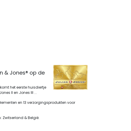
an & Jones® op de
omt het eerste huisdiertje
nes II en Jones III ...
plementen en 13 verzorgingsprodukten voor
: Zwitserland & België.