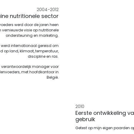
2004-2012
ine nutritionele sector
nvoeders werd door de jaren heen
vernieuwde visie op nutritionele
ondersteuning en marketing.
g werd internationaal gereisd om
md op land, klimaat, temperatuur,
discipline en ras.
van verantwoordelijk manager voor
rdenvoeders, met hoofdkantoor in
België.
2010
Eerste ontwikkeling v
gebruik
Getest op mijn eigen paarden op