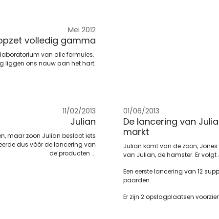
Mei 2012
 opzet volledig gamma
 laboratorium van alle formules.
g liggen ons nauw aan het hart.
11/02/2013
01/06/2013
Julian
De lancering van Juli
markt
n, maar zoon Julian besloot iets
veerde dus vóór de lancering van
Julian komt van de zoon, Jones k
de producten ...
van Julian, de hamster. Er volgt Jo
Een eerste lancering van 12 sup
paarden.
Er zijn 2 opslagplaatsen voorzien