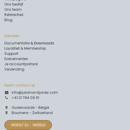
Ons bedrijf
Ons team
Referenties
Blog
Diensten
Documentatie
& Downloads
Loyaliteit & Membership
Support
Evenementen
Je accountportaal
Verzending
Neem contact op
info@julianandjones.com
+41 21 784 09 91
Oudenaarde - België
Bournens - Zwitserland
WEBSIT EU - WERELD