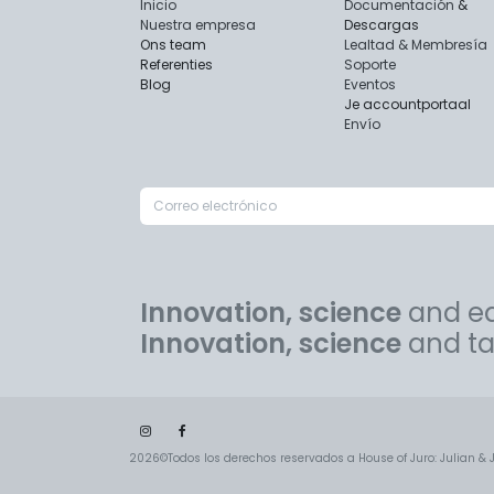
Inicio
Documentación
&
Nuestra empresa
Descargas
Ons team
Lealtad & Membresía
Referenties
Soporte
Blog
Eventos
Je accountportaal
Envío
Innovation, science
and eq
Innovation, science
and tai
2026©Todos los derechos reservados a House of Juro: Julian &