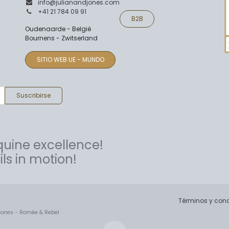
info@julianandjones.com
+41 21 784 09 91
B2B
Oudenaarde - België
Bournens - Zwitserland
SITIO WEB UE - MUNDO
Suscribirse
uine excellence!
ls in motion!
Términos y con
 Jones - Romée & Rebel