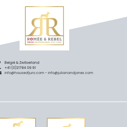
België & Zwitserland
+41 (0)21784 09 91
info@houseofjuro.com
-
info@julianandjones.com