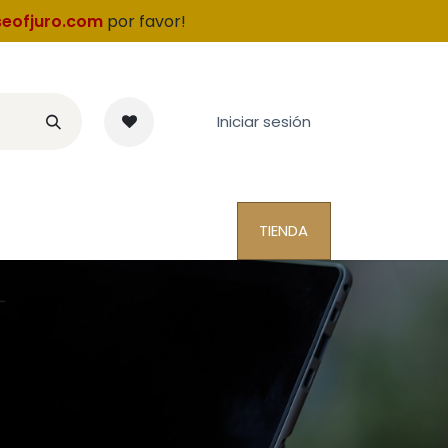
eofjuro.com
por favor
!
Iniciar sesión
TIENDA