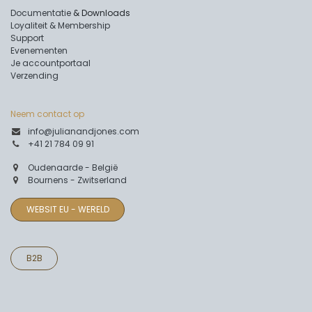
Documentatie
& Downloads
Loyaliteit & Membership
Support
Evenementen
Je accountportaal
Verzending
Neem contact op
info@julianandjones.com
+41 21 784 09 91
Oudenaarde - België
Bournens - Zwitserland
WEBSIT EU - WERELD
B2B