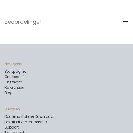
Beoordelingen
Navigatie
Startpagina
Ons bedrijf
Ons team
Referenties
Blog
Diensten
Documentatie
& Downloads
Loyaliteit & Membership
Support
Evenementen