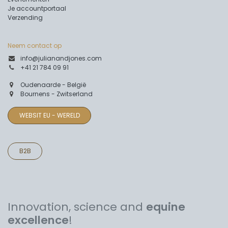
Je accountportaal
Verzending
Neem contact op
info@julianandjones.com
+41 21 784 09 91
Oudenaarde - België
Bournens - Zwitserland
WEBSIT EU - WERELD
B2B
Innovation, science and
equine
excellence
!