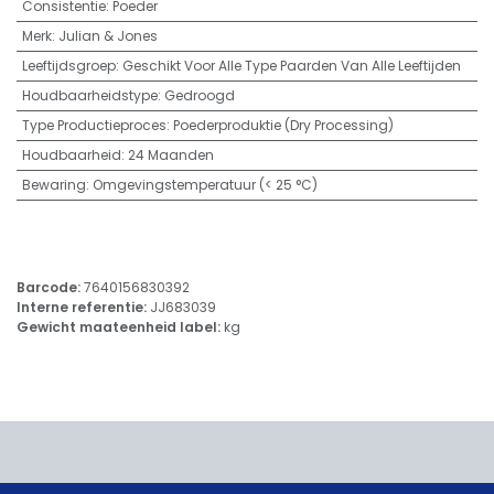
Consistentie
:
Poeder
Merk
:
Julian & Jones
Leeftijdsgroep
:
Geschikt Voor Alle Type Paarden Van Alle Leeftijden
Houdbaarheidstype
:
Gedroogd
Type Productieproces
:
Poederproduktie (Dry Processing)
Houdbaarheid
:
24 Maanden
Bewaring
:
Omgevingstemperatuur (< 25 °C)
Barcode:
7640156830392
Interne referentie:
JJ683039
Gewicht maateenheid label:
kg