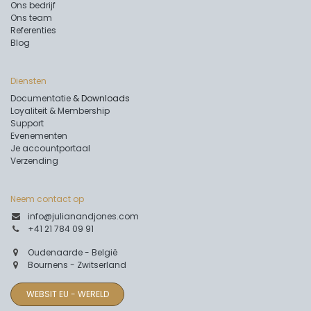
Ons bedrijf
Ons team
Referenties
Blog
Diensten
Documentatie
& Downloads
Loyaliteit & Membership
Support
Evenementen
Je accountportaal
Verzending
Neem contact op
info@julianandjones.com
+41 21 784 09 91
Oudenaarde - België
Bournens - Zwitserland
WEBSIT EU - WERELD