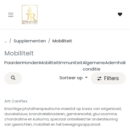
Overslaan naar inhoud
...
Supplementen
Mobiliteit
Mobiliteit
Paarden
Honden
Mobiliteit
Immuniteit
Algemene
Ademhaling
conditie
Sorteer op
Filters
Arti CaniFlex
Krachtige phytotherapeutische vloeistof op basis van wilgenbast,
duivelsklauw, brandnetelbladeren, gemberwortel, glucosamine,
chondroïtine en kurkuma, speciaal ontwikkeld ter ondersteuning
van gewrichten, mobiliteit en het bewegingsapparaat.