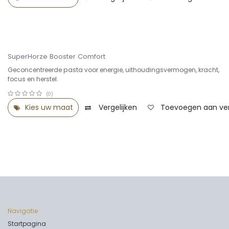
Select Sale -25%
SuperHorze Booster Comfort
Geconcentreerde pasta voor energie, uithoudingsvermogen, kracht,
focus en herstel.
(0)
Kies uw maat
Vergelijken
Toevoegen aan verl
Navigatie
Startpagina