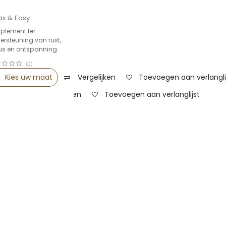
ax & Easy
plement ter
ersteuning van rust,
us en ontspanning.
(0)
Kies uw maat
Vergelijken
Toevoegen aan verlangli
andje
Vergelijken
Toevoegen aan verlanglijst