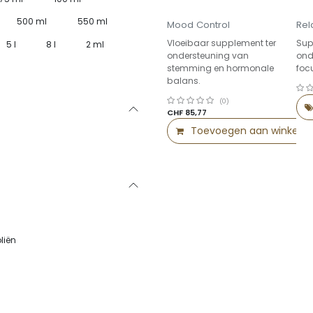
500 ml
550 ml
Mood Control
Rel
Vloeibaar supplement ter
Sup
5 l
8 l
2 ml
ondersteuning van
ond
stemming en hormonale
foc
balans.
(0)
CHF
85,77
Toevoegen aan winkelm
liën