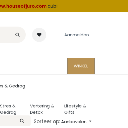
w.houseofjuro.com
aub!
Aanmelden
WINKEL
es & Gedrag
Stres &
Vertering &
Lifestyle &
Gedrag
Detox
Gifts
Sorteer op:
Aanbevolen