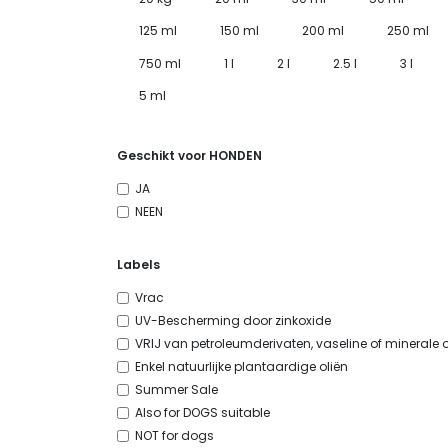
125 ml
150 ml
200 ml
250 ml
750 ml
1 l
2 l
2.5 l
3 l
5 ml
Geschikt voor HONDEN
JA
NEEN
Labels
Vrac
UV-Bescherming door zinkoxide
VRIJ van petroleumderivaten, vaseline of minerale o
Enkel natuurlijke plantaardige oliën
Summer Sale
Also for DOGS suitable
NOT for dogs