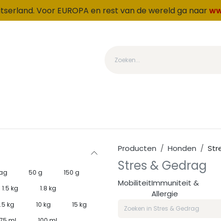
witserland. Voor EUROPA en rest van de wereld ga naar
ww
tegorie
Produkten
Over ons
Loyaliteit
OUTLET
Producten
Honden
Str
Stres & Gedrag
bag
50 g
150 g
Mobiliteit
Immuniteit &
1.5 kg
1.8 kg
Allergie
.5 kg
10 kg
15 kg
75 ml
100 ml