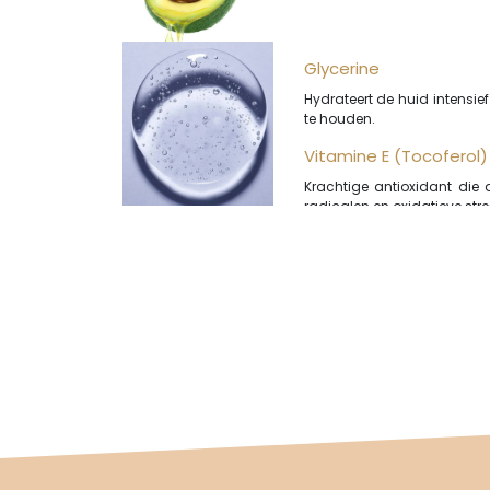
Glycerine
Hydrateert de huid intensie
te houden.
Vitamine E (Tocoferol)
Krachtige antioxidant die 
radicalen en oxidatieve stre