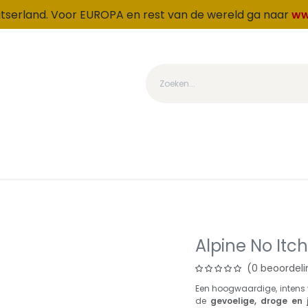
witserland. Voor EUROPA en rest van de wereld ga naar
ww
tegorie
Produkten
Over ons
Loyaliteit
OUTLET
Alpine No Itc
(0 beoordeli
Een hoogwaardige, intens
de
gevoelige, droge en