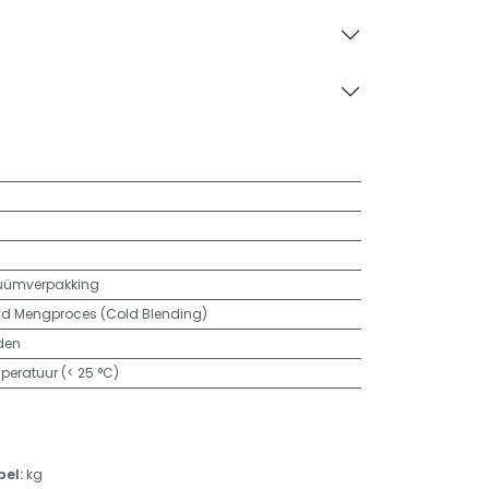
uümverpakking
d Mengproces (Cold Blending)
den
ratuur (< 25 °C)
bel:
kg