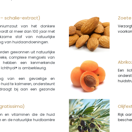
– schalie-extract)
Zoete 
niumzout van het donkere
Verzorg
 wordt al meer dan 100 jaar met
voorkom
kzame stof van natuurlijke
ing van huidaandoeningen.
orden gewonnen uit natuurlijke
unieke, complexe mengsels van
Abriko
en hebben een kenmerkende
e Ichthyol® is amberkleurig.
Een li
onder
ing van een gevoelige en
huidstr
e huid te kalmeren, ondersteunt
n draagt bij aan een gezonde
gratissima)
Olijfe
ren en vitaminen die de huid
Rijk aa
 en de natuurlijke huidbarrière
bescher