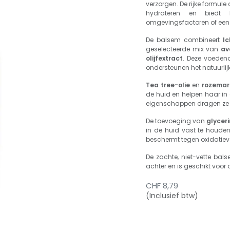
verzorgen. De rijke formule 
hydrateren en biedt l
omgevingsfactoren of een 
De balsem combineert
Ic
geselecteerde mix van
av
olijfextract
. Deze voedend
ondersteunen het natuurlijk
Tea tree-olie
en
rozemari
de huid en helpen haar in
eigenschappen dragen ze b
De toevoeging van
glycer
in de huid vast te houden,
beschermt tegen oxidatieve
De zachte, niet-vette bal
achter en is geschikt voor
CHF
8,79
(Inclusief btw)