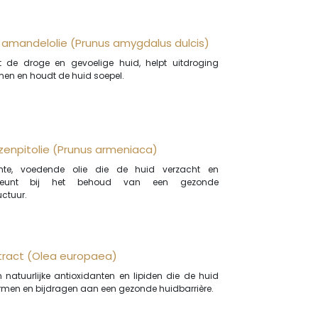
amandelolie (Prunus amygdalus dulcis)
t de droge en gevoelige huid, helpt uitdroging
en en houdt de huid soepel.
zenpitolie (Prunus armeniaca)
chte, voedende olie die de huid verzacht en
steunt bij het behoud van een gezonde
uctuur.
xtract (Olea europaea)
n natuurlijke antioxidanten en lipiden die de huid
men en bijdragen aan een gezonde huidbarrière.