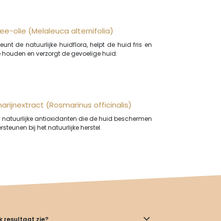
ee-olie (Melaleuca alternifolia)
unt de natuurlijke huidflora, helpt de huid fris en
te houden en verzorgt de gevoelige huid.
rijnextract (Rosmarinus officinalis)
n natuurlijke antioxidanten die de huid beschermen
steunen bij het natuurlijke herstel.
k resultaat zie?