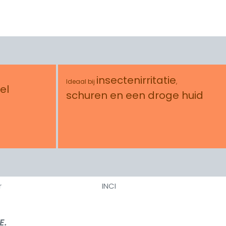
insectenirritatie
Ideaal bij
,
el
schuren en een droge huid
r
INCI
E.