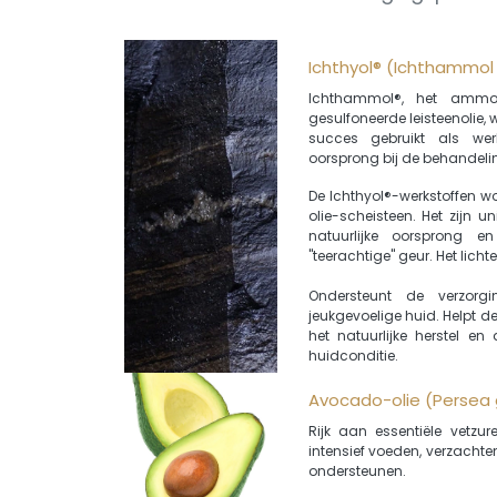
Ichthyol® (Ichthammol 
Ichthammol®, het ammo
gesulfoneerde leisteenolie,
succes gebruikt als wer
oorsprong bij de behandel
De Ichthyol®-werkstoffen w
olie-scheisteen. Het zijn 
natuurlijke oorsprong 
"teerachtige" geur. Het licht
Ondersteunt de verzorg
jeukgevoelige huid. Helpt d
het natuurlijke herstel e
huidconditie.
Avocado-olie (Persea 
Rijk aan essentiële vetzu
intensief voeden, verzachten
ondersteunen.