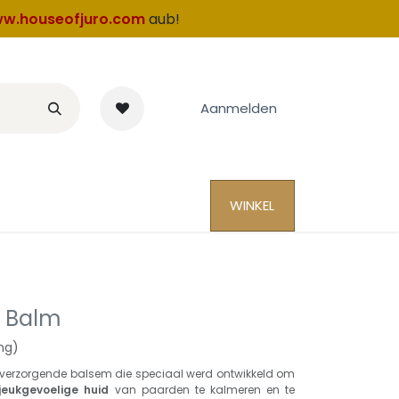
w.houseofjuro.com
aub!
Aanmelden
WINKEL
h Balm
ng)
 verzorgende balsem die speciaal werd ontwikkeld om
 jeukgevoelige huid
van paarden te kalmeren en te