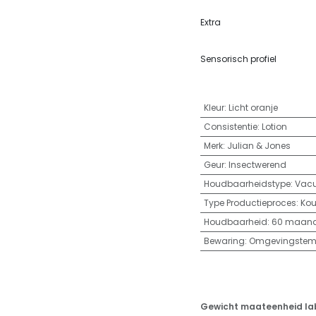
Extra
Sensorisch profiel
Kleur
:
Licht oranje
Consistentie
:
Lotion
Merk
:
Julian & Jones
Geur
:
Insectwerend
Houdbaarheidstype
:
Vac
Type Productieproces
:
Kou
Houdbaarheid
:
60 maan
Bewaring
:
Omgevingstempe
Gewicht maateenheid la