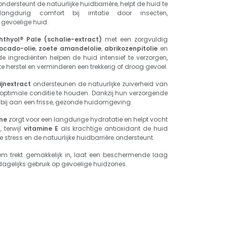
ondersteunt de natuurlijke huidbarrière, helpt de huid te
angdurig comfort bij irritatie door insecten,
gevoelige huid.
hthyol® Pale (schalie-extract)
met een zorgvuldig
ocado-olie
,
zoete amandelolie
,
abrikozenpitolie
en
e ingrediënten helpen de huid intensief te verzorgen,
e herstel en verminderen een trekkerig of droog gevoel.
jnextract
ondersteunen de natuurlijke zuiverheid van
 optimale conditie te houden. Dankzij hun verzorgende
ij aan een frisse, gezonde huidomgeving.
ine
zorgt voor een langdurige hydratatie en helpt vocht
 terwijl
vitamine E
als krachtige antioxidant de huid
 stress en de natuurlijke huidbarrière ondersteunt.
sem trekt gemakkelijk in, laat een beschermende laag
 dagelijks gebruik op gevoelige huidzones.