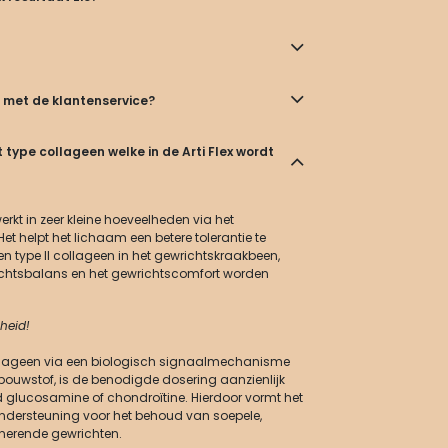
 met de klantenservice?
 type collageen welke in de Arti Flex wordt
kt in zeer kleine hoeveelheden via het
 helpt het lichaam een betere tolerantie te
n type II collageen in het gewrichtskraakbeen,
ichtsbalans en het gewrichtscomfort worden
heid!
lageen via een biologisch signaalmechanisme
e bouwstof, is de benodigde dosering aanzienlijk
d glucosamine of chondroïtine. Hierdoor vormt het
 ondersteuning voor het behoud van soepele,
nerende gewrichten.