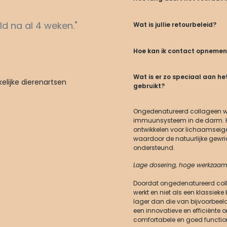
ld na al 4 weken."
Wat is jullie retourbeleid?
Hoe kan ik contact opnemen
Wat is er zo speciaal aan het
lijke dierenartsen
gebruikt?
Ongedenatureerd collageen wer
immuunsysteem in de darm. Het
ontwikkelen voor lichaamseige
waardoor de natuurlijke gewr
ondersteund.
Lage dosering, hoge werkzaam
Doordat ongedenatureerd col
werkt en niet als een klassiek
lager dan die van bijvoorbeel
een innovatieve en efficiënte
comfortabele en goed functio