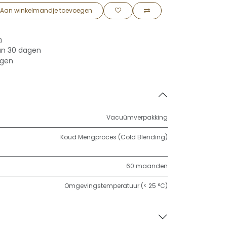
Aan winkelmandje toevoegen
n
an 30 dagen
agen
Vacuümverpakking
Koud Mengproces (Cold Blending)
60 maanden
Omgevingstemperatuur (< 25 °C)