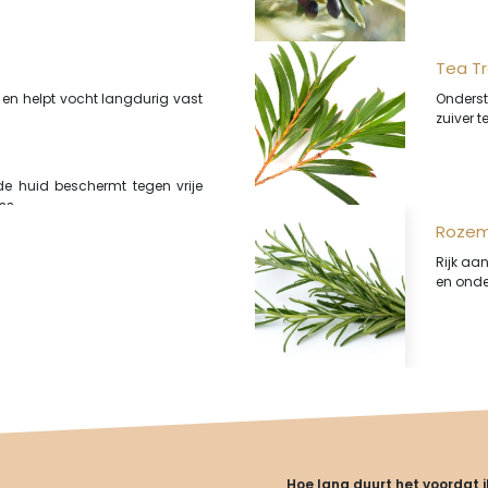
Tea Tr
f en helpt vocht langdurig vast
Onderste
zuiver 
de huid beschermt tegen vrije
ss.
Rozema
Rijk aa
en onder
Hoe lang duurt het voordat i