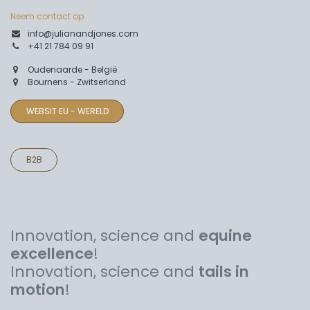
Neem contact op
info@julianandjones.com
+41 21 784 09 91
Oudenaarde - België
Bournens - Zwitserland
WEBSIT EU - WERELD
B2B
Innovation, science and
equine
excellence
!
Innovation, science and
tails in
motion
!