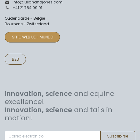
info@julianandjones.com
+41 21 784 09 91
Oudenaarde - België
Bournens - Zwitserland
SITIO WEB UE - MUNDO
B2B
Innovation, science
and equine
excellence!
Innovation, science
and tails in
motion!
Suscribirse