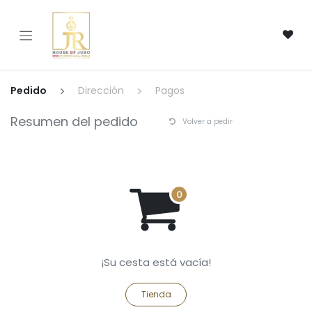
Ir al contenido
Pedido
Dirección
Pagos
Resumen del pedido
Volver a pedir
¡Su cesta está vacía!
Tienda