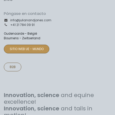
Póngase en contacto
info@julianandjones.com
+41 21 784 09 91
Oudenaarde - België
Bournens - Zwitserland
SITIO WEB UE - MUNDO
B2B
Innovation, science
and equine
excellence!
Innovation, science
and tails in