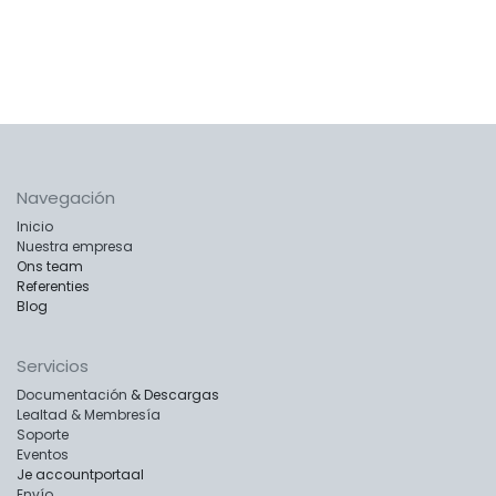
Navegación
Inicio
Nuestra empresa
Ons team
Referenties
Blog
Servicios
Documentación
& Descargas
Lealtad & Membresía
Soporte
Eventos
Je accountportaal
Envío