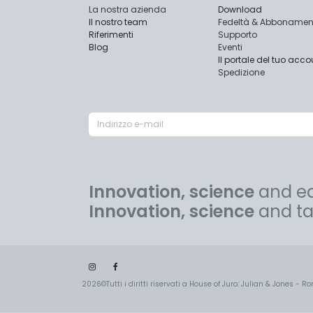
La nostra azienda
Download
Il nostro team
Fedeltà & Abbonamen
Riferimenti
Supporto
Blog
Eventi
Il portale del tuo acco
Spedizione
Innovation, science
and eq
Innovation, science
and tai
2026©Tutti i diritti riservati a House of Juro: Julian & Jones - 