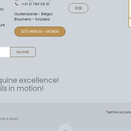
+41 21 784 09 91
B2B
to
Oudenaarde - Belgio
Bournens - Svizzera
unt
SITO WEB EU - MONDO
Iscriviti
uine excellence!
ls in motion!
Termini e con
Romée & Rebel