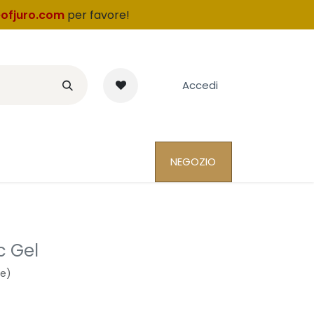
ofjuro.com
per favore
!
Accedi
NEGOZIO
c Gel
ne)