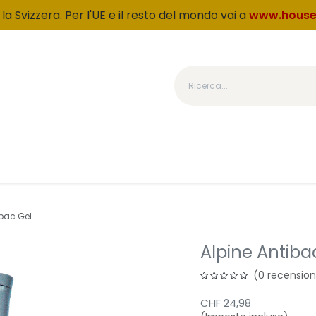
la Svizzera. Per l'UE e il resto del mondo vai a
www.house
Categoria
Prodotti
Chi siamo
Fedeltà
OUTLET
ibac Gel
Alpine Antiba
(0 recensio
CHF
24,98