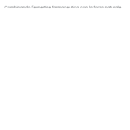
Combinando l'expertise farmaceutica con la forza naturale
delle piante, creiamo supplementi che sono sia efficaci che
delicati, e che supportano la salute e l'equilibrio a lungo
termine.