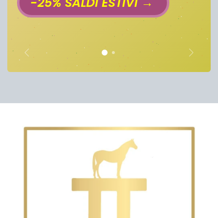
-25% SALDI ESTIVI →
Vorige
Volgend