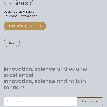
+41 21 784 09 91
Oudenaarde - België
Bournens - Zwitserland
SITIO WEB UE - MUNDO
B2B
Innovation, science
and equine
excellence!
Innovation, science
and tails in
motion!
Suscribirse