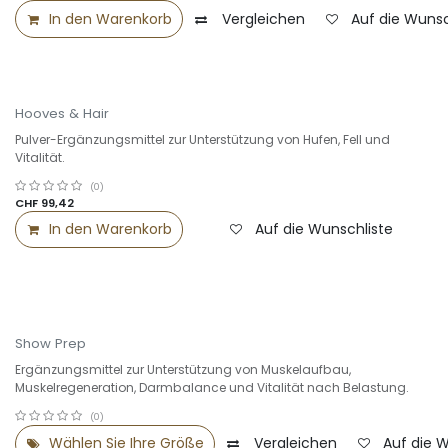
In den Warenkorb
Vergleichen
Auf die Wunsc
Hooves & Hair
Pulver-Ergänzungsmittel zur Unterstützung von Hufen, Fell und
Vitalität.
(0)
CHF
99,42
In den Warenkorb
Auf die Wunschliste
Select Sale -25%
Show Prep
Ergänzungsmittel zur Unterstützung von Muskelaufbau,
Muskelregeneration, Darmbalance und Vitalität nach Belastung.
(0)
Wählen Sie Ihre Größe
Vergleichen
Auf die 