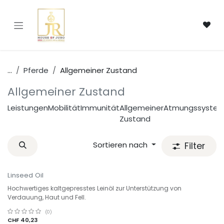
Zum Inhalt springen
...
Pferde
Allgemeiner Zustand
Allgemeiner Zustand
Leistungen
Mobilität
Immunität
Allgemeiner
Atmungssyste
Zustand
Sortieren nach
Filter
Linseed Oil
Hochwertiges kaltgepresstes Leinöl zur Unterstützung von
Verdauung, Haut und Fell.
(0)
CHF
40,23