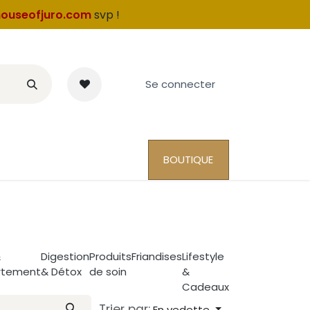
ouseofjuro.com
svp
!
Se connecter
BOUTIQUE
&
Digestion
Produits
Friandises
Lifestyle
tement
& Détox
de soin
&
Cadeaux
Trier par:
En vedette