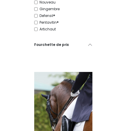
Nouveau
Gingembre
Defensil®
Pentavitin®
Artichaut
Fourchette de prix