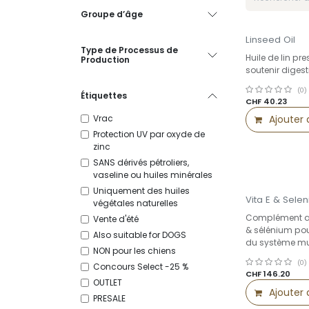
Groupe d’âge
Linseed Oil
Type de Processus de
Huile de lin pr
Production
soutenir digest
(0)
Étiquettes
CHF
40.23
Vrac
Ajouter 
Protection UV par oxyde de
zinc
SANS dérivés pétroliers,
vaseline ou huiles minérales
Uniquement des huiles
Vita E & Sele
végétales naturelles
Complément ali
Vente d'été
& sélénium pour
Also suitable for DOGS
du système mu
NON pour les chiens
(0)
Concours Select -25 %
CHF
146.20
OUTLET
Ajouter 
PRESALE