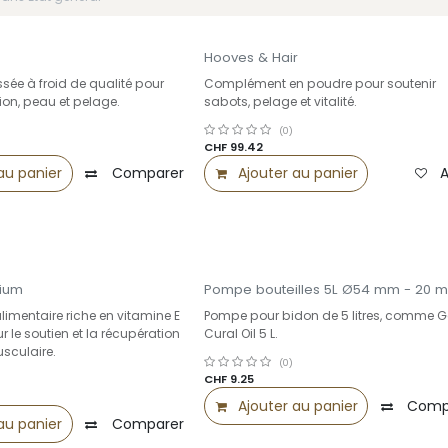
Hooves & Hair
essée à froid de qualité pour
Complément en poudre pour soutenir
ion, peau et pelage.
sabots, pelage et vitalité.
(0)
CHF
99.42
au panier
Comparer
Ajouter à la liste de souhaits
Ajouter au panier
A
nium
Pompe bouteilles 5L Ø54 mm - 20 m
mentaire riche en vitamine E
Pompe pour bidon de 5 litres, comme 
 le soutien et la récupération
Cural Oil 5 L.
sculaire.
(0)
CHF
9.25
Ajouter au panier
Comp
au panier
Comparer
Ajouter à la liste de souhaits