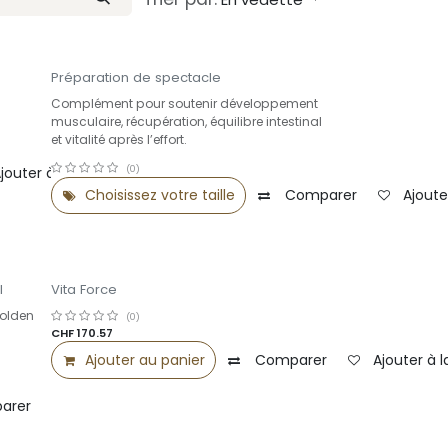
Select Sale -25%
Préparation de spectacle
Complément pour soutenir développement
musculaire, récupération, équilibre intestinal
et vitalité après l’effort.
(0)
jouter à la liste de souhaits
Choisissez votre taille
Comparer
Ajoute
l
Vita Force
Golden
(0)
CHF
170.57
Ajouter au panier
Comparer
Ajouter à l
arer
Ajouter à la liste de souhaits