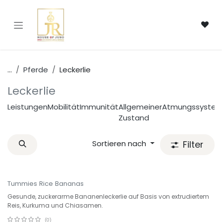
Zum Inhalt springen
...
Pferde
Leckerlie
Leckerlie
Leistungen
Mobilität
Immunität
Allgemeiner
Atmungssyste
Zustand
Sortieren nach
Filter
OUTLET -30%
Tummies Rice Bananas
Gesunde, zuckerarme Bananenleckerlie auf Basis von extrudiertem
Reis, Kurkuma und Chiasamen.
(0)