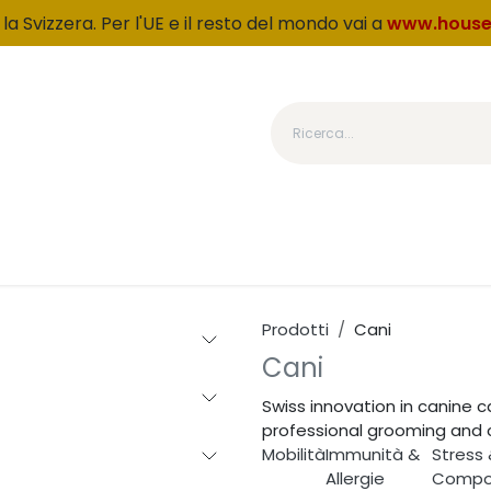
la Svizzera. Per l'UE e il resto del mondo vai a
www.house
Categoria
Prodotti
Chi siamo
Fedeltà
OUTLET
Prodotti
Cani
Cani
Swiss innovation in canine 
professional grooming and 
Mobilità
Immunità &
Stress
Allergie
Compo