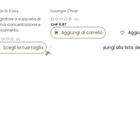
ax & Easy
Lounge Chair
egratore a supporto di
(0)
ma, concentrazione e
CHF
0,87
assamento.
Aggiungi al carrello
Aggiu
(0)
Scegli la tua taglia
Confronta
Aggiungi alla lista de
Confronta
Aggiungi alla lista dei desideri