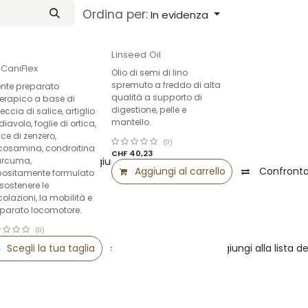
Ordina per:
In evidenza
Linseed Oil
i CaniFlex
Olio di semi di lino
spremuto a freddo di alta
ente preparato
qualità a supporto di
oterapico a base di
digestione, pelle e
eccia di salice, artiglio
mantello.
diavolo, foglie di ortica,
ce di zenzero,
(0)
cosamina, condroitina
CHF
40,23
urcuma,
Confronta
Aggiungi alla lista dei desideri
Aggiungi al carrello
Confront
ositamente formulato
 sostenere le
colazioni, la mobilità e
pparato locomotore.
(0)
Scegli la tua taglia
Confronta
Aggiungi alla lista de