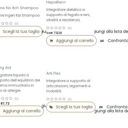
HepaRen+
ine No Itch Shampoo
Integratore dietetico a
supporto di fegato e reni,
ine Ingen Klø Shampoo
vitalità e resistenza.
(0)
(0)
Confronta
Scegli la tua taglia
Aggiungi alla lista dei desideri
Confronta
Aggiungi alla lista de
CHF
73,10
Aggiungi al carrello
Confront
mmer Sale -25%
erg Aid
Arti Flex
egratore liquido a
orto dell’equilibrio del
Integratore a supporto di
tema immunitario in
articolazioni, legamenti e
 di allergie.
mobilità.
(0)
(0)
F
87,72
Confronta
Aggiungi alla lista dei desideri
Scegli la tua taglia
Confronta
Aggiungi al carrello
Confronta
Aggiungi alla lista d