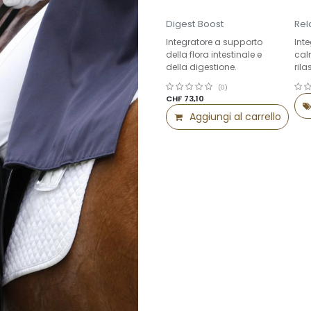
Digest Boost
Rel
Integratore a supporto
Int
della flora intestinale e
cal
della digestione.
ril
(0)
CHF
73,10
Aggiungi al carrello