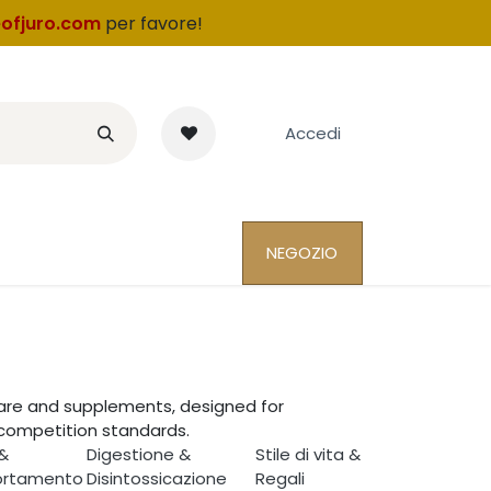
ofjuro.com
per favore
!
Accedi
NEGOZIO
care and supplements, designed for
competition standards.
 &
Digestione &
Stile di vita &
rtamento
Disintossicazione
Regali