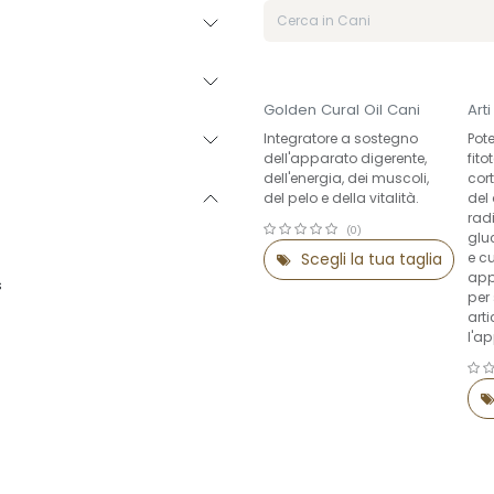
Nuovo!
Golden Cural Oil Cani
Art
Integratore a sostegno
Pot
dell'apparato digerente,
fit
dell'energia, dei muscoli,
cort
del pelo e della vitalità.
del 
radi
(0)
glu
e c
Scegli la tua taglia
app
s
per
arti
l'a