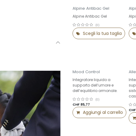
Alpine Antibac Gel
Alp
Alpine Antibac Gel
Alp
(0)
Scegli la tua taglia
Su
Mood Control
All
Integratore liquido a
Int
supporto dell’umore e
supp
dell’equilibrio ormonale.
sis
caso
(0)
CHF
85,77
CH
Aggiungi al carrello