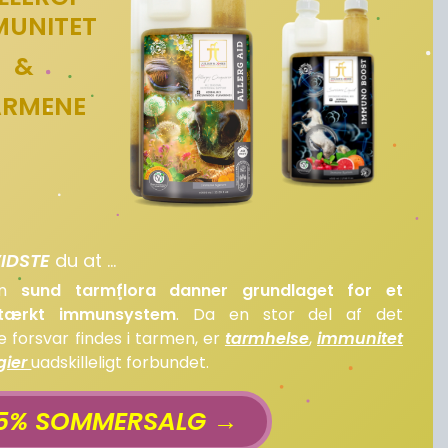
MUNITET
&
ARMENE
IDSTE
du at ...
En
sund tarmflora danner grundlaget for et
tærkt immunsystem
. Da en stor del af det
e forsvar findes i tarmen, er
tarmhelse
,
immunitet
rgier
uadskilleligt forbundet.
5% SOMMERSALG →