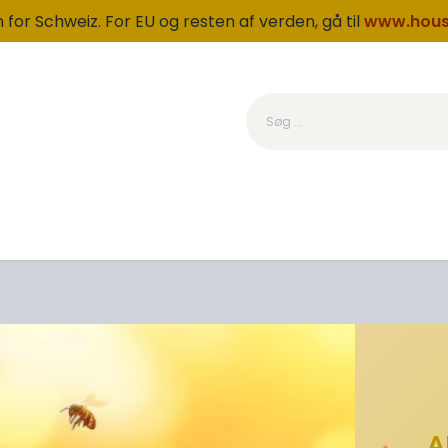
for Schweiz. For EU og resten af verden, gå til
www.hous
Kategori
Produkter
Om os
Fidelity
OUTLET
A