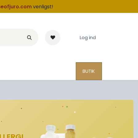
eofjuro.com
venligst
!
Log ind
BUTIK
LLERGI