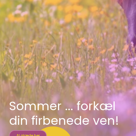
Sommer ... forkæl
din firbenede ven!
Al glæde her