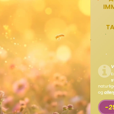
IM
T
V
s
naturlig
og
alle
-2