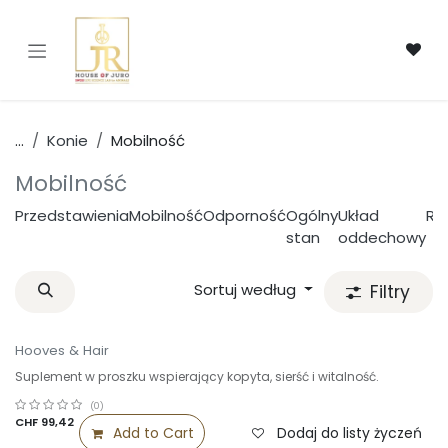
Przejdź do zawartości
...
Konie
Mobilność
Mobilność
Przedstawienia
Mobilność
Odporność
Ogólny
Układ
Re
stan
oddechowy
Sortuj według
Filtry
Hooves & Hair
Suplement w proszku wspierający kopyta, sierść i witalność.
(0)
CHF
99,42
Add to Cart
Dodaj do listy życzeń