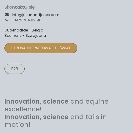
Skontaktuj się
info@julianandjones.com
+41 21 784 09 91
Oudenaarde - Belgio
Bournens - Szwajcaria
STRONA INTERNETOWA EU - ŚWIAT
B2B
Innovation, science
and equine
excellence!
Innovation, science
and tails in
motion!