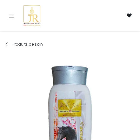
Se rendre au contenu
Produits de soin